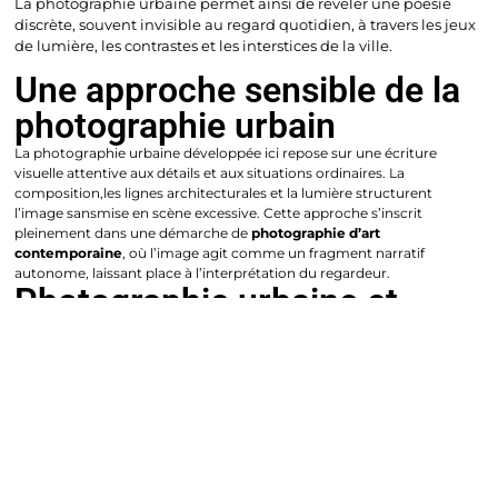
La photographie urbaine permet ainsi de révéler une poésie
discrète, souvent invisible au regard quotidien, à travers les jeux
de lumière, les contrastes et les interstices de la ville.
Une approche sensible de la
photographie urbain
La photographie urbaine développée ici repose sur une écriture
visuelle attentive aux détails et aux situations ordinaires. La
composition,les lignes architecturales et la lumière structurent
l’image sansmise en scène excessive. Cette approche s’inscrit
pleinement dans une démarche de
photographie d’art
contemporaine
, où l’image agit comme un fragment narratif
autonome, laissant place à l’interprétation du regardeur.
Photographie urbaine et
territoires
Les espaces urbains, qu’ils soient denses ou fragmentés, constituent
des territoires de lecture privilégiés. La ville devient un décor narratif,
marqué par les usages, les transformations et les traces humaines.
Sans relever d’une approche documentaire, la photographie urbaine
s’inscrit ici dans une réflexion artistique sur la perception et la
construction du paysage urbain.